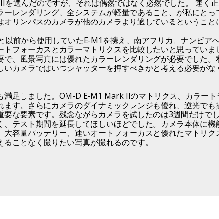
Mark IIを選んだのですが、それは偶然ではなく必然でした。 
ラーレンダリング、全システムが軽量であること、が私にとっ
はオリンパスのカメラが他のカメラより適しているということ
ark IIと以前から使用していたE-M1を携え、南アフリカ、ナン
ートフォーカスとカラーマトリクスを比較したいと思っていま
要で、風景写真には優れたカラーレンダリングが必要でした。
しいカメラではいつシャッターを押すべきかと考える必要がな
足しました。OM-D E-M1 Mark IIのマトリクス、カラ
れます。さらにカメラのダイナミックレンジも優れ、逆光でも
重要な要素です。残念ながらカメラを試したのは3週間だけで
く、テスト期間を延長してほしいほどでした。カメラ本体に機
、大容量バッテリー、速いオートフォーカスと優れたマトリク
えることなく撮りたい写真が撮れるのです。