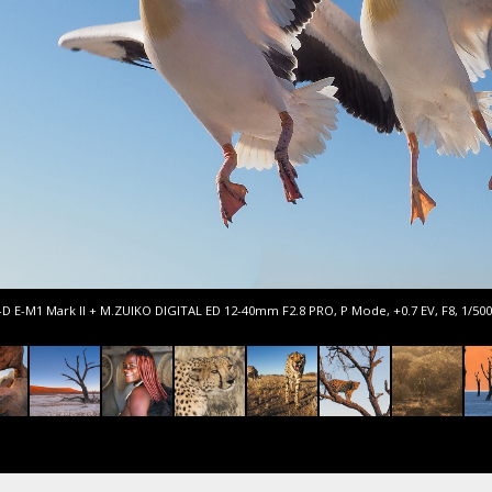
D E-M1 Mark II + M.ZUIKO DIGITAL ED 12-40mm F2.8 PRO, P Mode, +0.7 EV, F8, 1/500