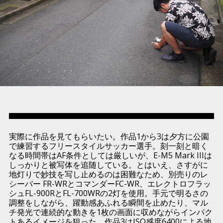
実際に作品を見てもらいたい。作品1から3は夕方に公園
で練習するフリースタイルサッカー選手。刻一刻と暗く
なる時間帯はAF条件としては厳しいが、E-M5 Mark IIIは
しっかりと被写体を追随している。とはいえ、さすがに
地灯りで妙技を写し止めるのは困難なため、別売りのレ
シーバー FR-WRとコマンダーFC-WR、エレクトロフラッ
シュFL-900RとFL-700WRの2灯を使用。手元で明るさの
調整をしながら、躍動感あふれる瞬間を止めたり、マル
チ発光で連続的な動きを1枚の画面に収めながらインパク
トあるイメージを狙った。作品3はISO感度6400による地