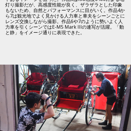
灯り撮影だが、高感度性能が良く、ザラザラとした印象
もないため、自然とパフォーマンスに目がいく。作品4か
ら7は観光地でよく見かける人力車と車夫をシーンごとに
レンズ交換しながら撮影。作品6や7のように勢いよく人
力車を引くシーンではE-M5 Mark IIIの連写が活躍。「動
と静」をイメージ通りに表現できた。