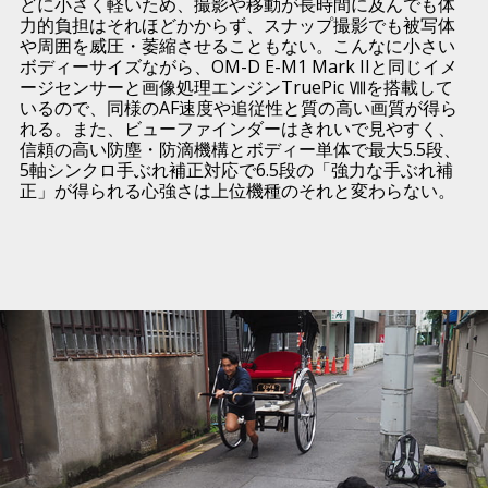
どに小さく軽いため、撮影や移動が長時間に及んでも体
力的負担はそれほどかからず、スナップ撮影でも被写体
や周囲を威圧・萎縮させることもない。こんなに小さい
ボディーサイズながら、OM-D E-M1 Mark IIと同じイメ
ージセンサーと画像処理エンジンTruePic Ⅷを搭載して
いるので、同様のAF速度や追従性と質の高い画質が得ら
れる。また、ビューファインダーはきれいで見やすく、
信頼の高い防塵・防滴機構とボディー単体で最大5.5段、
5軸シンクロ手ぶれ補正対応で6.5段の「強力な手ぶれ補
正」が得られる心強さは上位機種のそれと変わらない。