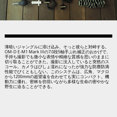
薄暗いジャングルに溶け込み、そっと彼らと対峙する。
OM-D E-M1 Mark IIIの7.0段5軸手ぶれ補正のおかげで、
手持ち撮影でも微小な表情や精緻な質感を思いのままに
切り取ることができた。撮影に没入していると突然のス
コール。カメラはびしょ濡れになったが強力な防塵防滴
性能でびくともしない。このシステムは、広角、マクロ
から1200mmの超望遠を合わせても実にコンパクト。機
動力に優れ、密林を彷徨いながら多様な生命の密やかな
野生に迫ることができる。