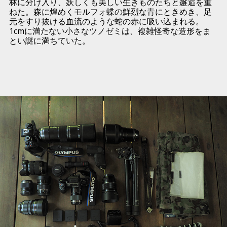
林に分け入り、妖しくも美しい生きものたちと邂逅を重
ねた。森に煌めくモルフォ蝶の鮮烈な青にときめき、足
元をすり抜ける血流のような蛇の赤に吸い込まれる。
1cmに満たない小さなツノゼミは、複雑怪奇な造形をま
とい謎に満ちていた。