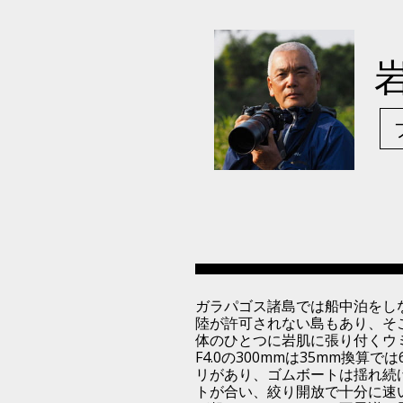
ガラパゴス諸島では船中泊をし
陸が許可されない島もあり、そ
体のひとつに岩肌に張り付くウ
F4.0の300mmは35mm換
リがあり、ゴムボートは揺れ続
トが合い、絞り開放で十分に速