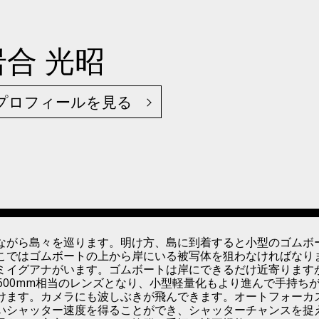
岩合 光昭
プロフィールを見る
ながら島々を巡ります。明け方、島に到着すると小型のゴムボ
こではゴムボートの上から岸にいる被写体を狙わなければなり
ミイグアナがいます。ゴムボートは岸にできるだけ近寄ります
算では600mm相当のレンズとなり、小型軽量化もより進んで手持
けます。カメラにも波しぶきが飛んできます。オートフォーカ
いシャッター速度を得ることができ、シャッターチャンスを捉