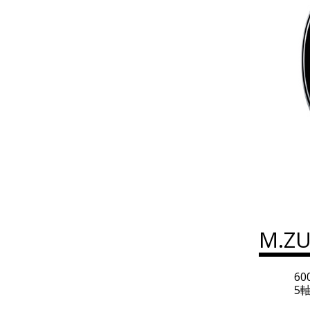
M.ZU
6
5