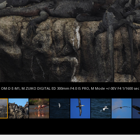
OM-D E-M1, M.ZUIKO DIGITAL ED 300mm F4.0 IS PRO, M Mode +/-0EV F4 1/1600 sec