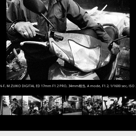
N-F, M.ZUIKO DIGITAL ED 17mm F1.2 PRO, 34mm相当, A mode, F1.2, 1/1600 sec, ISO 