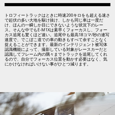
トロフィートラックはときに時速200キロをも超える速さ
で起伏の多い大地を駆け抜け、しかも同じ車は一度だ
け、ほんの一瞬しか目にできないような状況下のレー
ス。そんな中でもE-M1Xは素早くフォーカスし、フォー
カス追尾も驚くほど速い。追尾中も最高18コマ/秒の連写
速度で、でこぼこ道での車の動きもすべて余すことなく
捉えることができます。最新のインテリジェント被写体
認識機能によって、撮影している対象がレースカーだと
認識してフレーム内の隅々までトラックを追尾してくれ
るので、自分でフォーカス位置を動かす必要はなく、気
にかけなければいけない事がひとつ減ります。