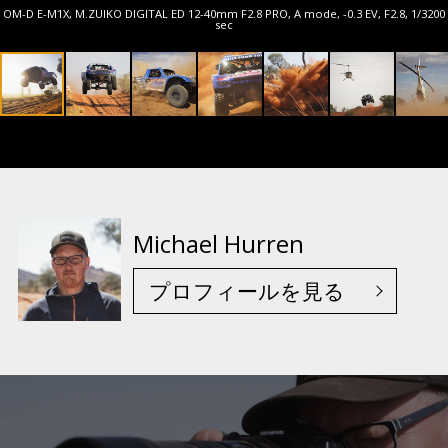
OM-D E-M1X, M.ZUIKO DIGITAL ED 12-40mm F2.8 PRO, A mode, -0.3 EV, F2.8, 1/3200
sec
Michael Hurren
プロフィールを見る