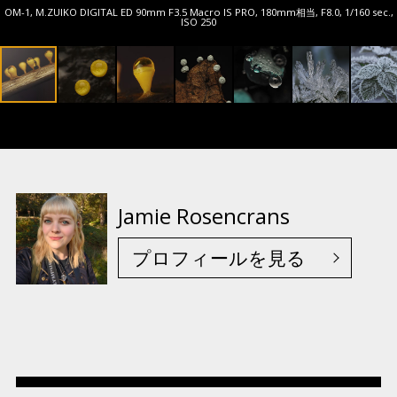
OM-1, M.ZUIKO DIGITAL ED 90mm F3.5 Macro IS PRO, 180mm相当, F8.0, 1/160 sec.,
ISO 250
Jamie Rosencrans
プロフィールを見る